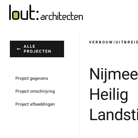
Ga
naar
inhoud
VERBOUW/UITBREI
ALLE
PROJECTEN
Nijme
Project gegevens
Heilig
Project omschrijving
Project afbeeldingen
Landst