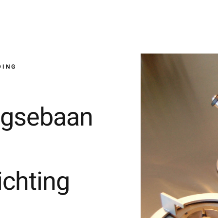
DING
egsebaan
ichting