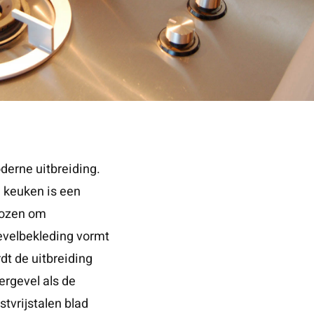
derne uitbreiding.
e keuken is een
ekozen om
gevelbekleding vormt
dt de uitbreiding
rgevel als de
tvrijstalen blad