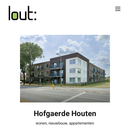
Ga
naar
inhoud
Hofgaerde Houten
Hofgaerde Houten
wonen
,
nieuwbouw
,
appartementen